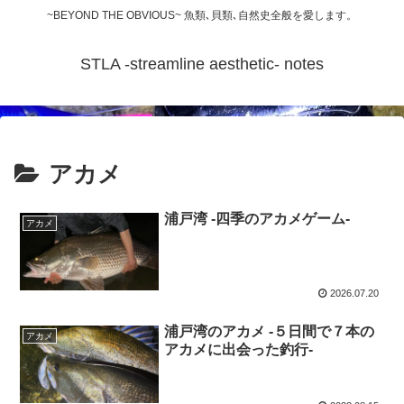
~BEYOND THE OBVIOUS~ 魚類､貝類､自然史全般を愛します。
STLA -streamline aesthetic- notes
アカメ
浦戸湾 -四季のアカメゲーム-
アカメ
2026.07.20
浦戸湾のアカメ -５日間で７本の
アカメ
アカメに出会った釣行-