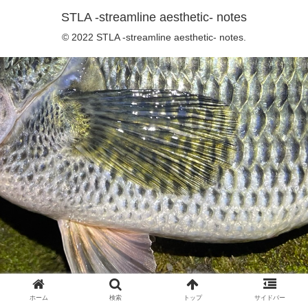
STLA -streamline aesthetic- notes
© 2022 STLA -streamline aesthetic- notes.
ホーム
検索
トップ
サイドバー