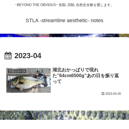
~BEYOND THE OBVIOUS~ 魚類､貝類､自然史全般を愛します。
STLA -streamline aesthetic- notes
2023-04
湖北おかっぱりで現れ
ブラックバス
た”64cm6500g”あの日を振り返
って
2023.04.20