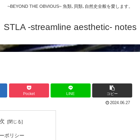
~BEYOND THE OBVIOUS~ 魚類､貝類､自然史全般を愛します。
STLA -streamline aesthetic- notes
Pocket
LINE
コピー
2024.06.27
次
ーポリシー